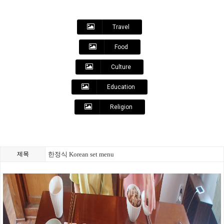
Travel
Food
Culture
Education
Religion
제목
한정식 Korean set menu